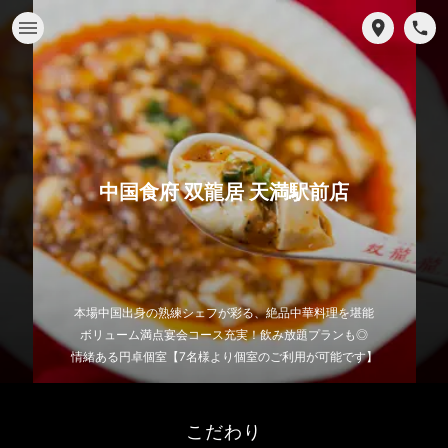
中国食府 双龍居 天満駅前店
本場中国出身の熟練シェフが彩る、絶品中華料理を堪能
ボリューム満点宴会コース充実！飲み放題プランも◎
情緒ある円卓個室【7名様より個室のご利用が可能です】
こだわり