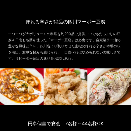
痺れる辛さが絶品の四川マーボー豆腐
一つ一つが大ボリュームの料理を約200品ご提供。中でもたっぷりの豆
腐＆日南もち豚を使った「マーボー豆腐」は必食です。自家製ラー油の
豊かな風味と辛味、四川省より取り寄せた山椒の痺れる辛さが本場の味
を演出。濃厚な旨みも感じられ、一口食べればやめられない美味しさで
す。リピーター続出の逸品をお試しあれ。
円卓個室で宴会 7名様～44名様OK