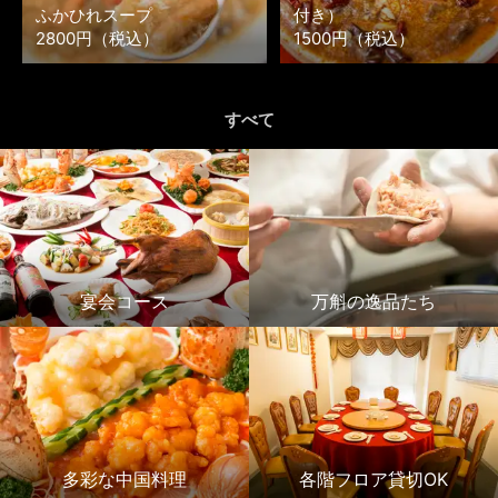
ふかひれスープ
付き）
2800円（税込）
1500円（税込）
すべて
宴会コース
万斛の逸品たち
多彩な中国料理
各階フロア貸切OK