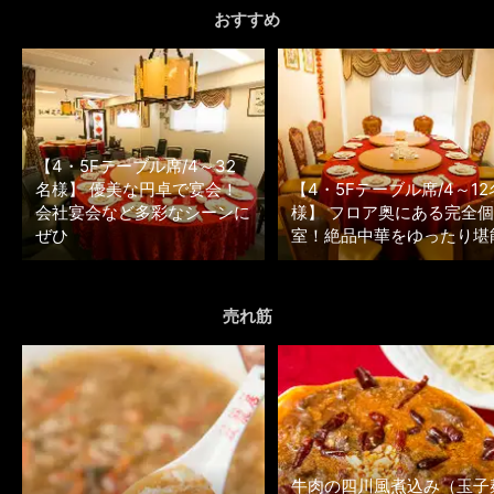
おすすめ
【4・5Fテーブル席/4～32
名様】 優美な円卓で宴会！
【4・5Fテーブル席/4～12
会社宴会など多彩なシーンに
様】 フロア奥にある完全個
ぜひ
室！絶品中華をゆったり堪
売れ筋
牛肉の四川風煮込み（玉子